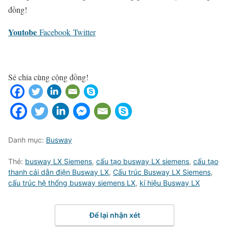
đồng!
Youtobe
Facebook
Twitter
Sẻ chia cùng cộng đồng!
Danh mục:
Busway
Thẻ:
busway LX Siemens
,
cấu tạo busway LX siemens
,
cấu tạo
thanh cái dẫn điện Busway LX
,
Cấu trúc Busway LX Siemens
,
cấu trúc hệ thống busway siemens LX
,
kí hiệu Busway LX
Để lại nhận xét