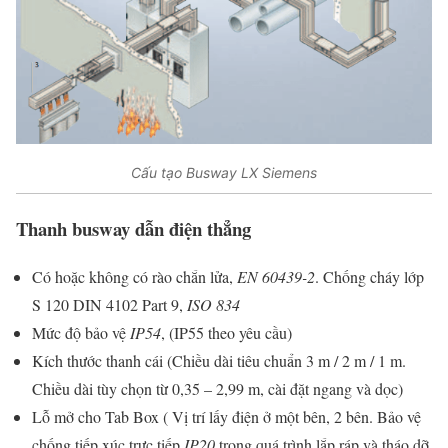
Cấu tạo Busway LX Siemens
Thanh busway dẫn điện thẳng
Có hoặc không có rào chắn lửa,
EN 60439-2
. Chống cháy lớp
S 120 DIN 4102 Part 9,
ISO 834
Mức độ bảo vệ
IP54
, (IP55 theo yêu cầu)
Kích thước thanh cái (Chiều dài tiêu chuẩn 3 m / 2 m / 1 m.
Chiều dài tùy chọn từ 0,35 – 2,99 m, cài đặt ngang và dọc)
Lỗ mở cho Tab Box ( Vị trí lấy điện ở một bên, 2 bên. Bảo vệ
chống tiếp xúc trực tiếp
IP20
trong quá trình lắp ráp và tháo dỡ