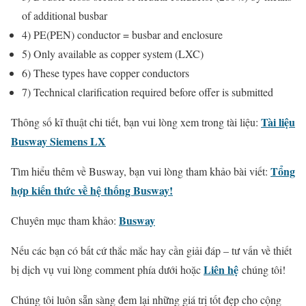
of additional busbar
4) PE(PEN) conductor = busbar and enclosure
5) Only available as copper system (LXC)
6) These types have copper conductors
7) Technical clarification required before offer is submitted
Tài liệu
Thông số kĩ thuật chi tiết, bạn vui lòng xem trong tài liệu:
Busway Siemens LX
Tổng
Tìm hiểu thêm về Busway, bạn vui lòng tham khảo bài viết:
hợp kiến thức về hệ thống Busway!
Busway
Chuyên mục tham khảo:
Nếu các bạn có bất cứ thắc mắc hay cần giải đáp – tư vấn về thiết
Liên hệ
bị dịch vụ vui lòng comment phía dưới hoặc
chúng tôi!
Chúng tôi luôn sẵn sàng đem lại những giá trị tốt đẹp cho cộng