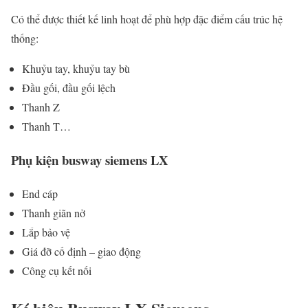
Có thể được thiết kế linh hoạt để phù hợp đặc điểm cấu trúc hệ
thống:
Khuỷu tay, khuỷu tay bù
Đầu gối, đầu gối lệch
Thanh Z
Thanh T…
Phụ kiện busway siemens LX
End cáp
Thanh giãn nở
Lắp bảo vệ
Giá đỡ cố định – giao động
Công cụ kết nối