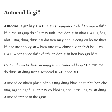
Autocad là gì?
Autocad
CAD
là gì? hay
là gì? (
Computer Aided Design
– thiết
kế được sự giúp đỡ của máy tính ) nói đơn giản nhất CAD giống
như 1 ứng dụng được cài đặt trên máy tính là công cụ hỗ trợ thiết
kế đắc lực cho kỹ sư – kiến trúc sư – chuyên viên thiết kế… với
CAD – công việc thiết kế trở lên đơn giản hơn bao giờ hết!
Hệ tọa độ vectơ được sử dụng trong Autocad là gì?
Hệ trục tọa
2D
3D
độ được sử dụng trong Autocad là
hoặc
!
Autocad có nhiều phiên bản và ứng dụng khác nhau phù hợp cho
từng ngành nghề! Hiện nay có khoảng hơn 9 triệu người sử dụng
Autocad trên toàn thế giới!