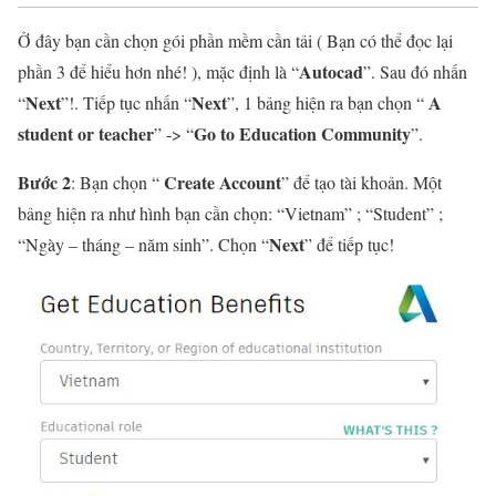
Ở đây bạn cần chọn gói phần mềm cần tải ( Bạn có thể đọc lại
Autocad
phần 3 để hiểu hơn nhé! ), mặc định là “
”. Sau đó nhấn
Next
Next
A
“
”!. Tiếp tục nhấn “
”, 1 bảng hiện ra bạn chọn “
student or teacher
Go to Education Community
” -> “
”.
Bước 2
Create Account
: Bạn chọn “
” để tạo tài khoản. Một
bảng hiện ra như hình bạn cần chọn: “Vietnam” ; “Student” ;
Next
“Ngày – tháng – năm sinh”. Chọn “
” để tiếp tục!