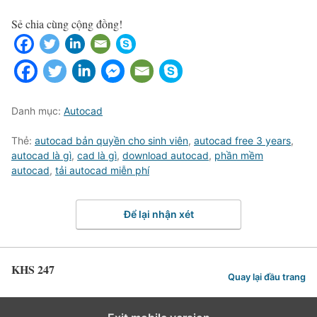
Sẻ chia cùng cộng đồng!
Danh mục:
Autocad
Thẻ:
autocad bản quyền cho sinh viên
,
autocad free 3 years
,
autocad là gì
,
cad là gì
,
download autocad
,
phần mềm
autocad
,
tải autocad miễn phí
Để lại nhận xét
KHS 247
Quay lại đầu trang