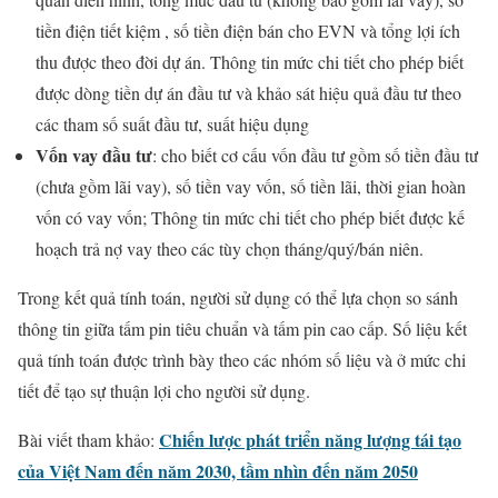
tiền điện tiết kiệm , số tiền điện bán cho EVN và tổng lợi ích
thu được theo đời dự án. Thông tin mức chi tiết cho phép biết
được dòng tiền dự án đầu tư và khảo sát hiệu quả đầu tư theo
các tham số suất đầu tư, suất hiệu dụng
Vốn vay đầu tư
: cho biết cơ cấu vốn đầu tư gồm số tiền đầu tư
(chưa gồm lãi vay), số tiền vay vốn, số tiền lãi, thời gian hoàn
vốn có vay vốn; Thông tin mức chi tiết cho phép biết được kế
hoạch trả nợ vay theo các tùy chọn tháng/quý/bán niên.
Trong kết quả tính toán, người sử dụng có thể lựa chọn so sánh
thông tin giữa tấm pin tiêu chuẩn và tấm pin cao cấp. Số liệu kết
quả tính toán được trình bày theo các nhóm số liệu và ở mức chi
tiết để tạo sự thuận lợi cho người sử dụng.
Chi
ến lược phát triển năng lượng tái tạo
Bài viết tham khảo:
của Vi
ệt Nam đến năm 2030, tầm nhìn đến năm 2050