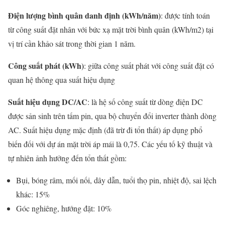
Điện lượng bình quân danh định (kWh/năm)
: được tính toán
từ công suất đặt nhân với bức xạ mặt trời bình quân (kWh/m2) tại
vị trí cần khảo sát trong thời gian 1 năm.
Công suất phát (kWh)
: giữa công suất phát với công suất đặt có
quan hệ thông qua suất hiệu dụng
Suất hiệu dụng DC/AC
: là hệ số công suất từ dòng điện DC
được sản sinh trên tấm pin, qua bộ chuyển đổi inverter thành dòng
AC. Suất hiệu dụng mặc định (đã trừ đi tổn thất) áp dụng phổ
biến đối với dự án mặt trời áp mái là 0,75. Các yếu tố kỹ thuật và
tự nhiên ảnh hưởng đến tổn thất gồm:
Bụi, bóng râm, mối nối, dây dẫn, tuổi thọ pin, nhiệt độ, sai lệch
khác: 15%
Góc nghiêng, hướng đặt: 10%