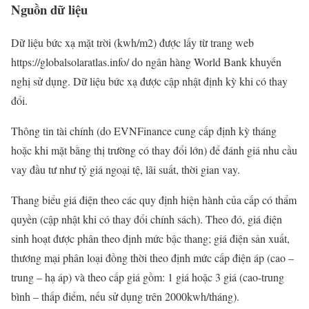
Nguồn dữ liệu
Dữ liệu bức xạ mặt trời (kwh/m2) được lấy từ trang web
https://globalsolaratlas.info/ do ngân hàng World Bank khuyến
nghị sử dụng. Dữ liệu bức xạ được cập nhật định kỳ khi có thay
đổi.
Thông tin tài chính (do EVNFinance cung cấp định kỳ tháng
hoặc khi mặt bằng thị trường có thay đổi lớn) để đánh giá nhu cầu
vay đầu tư như tỷ giá ngoại tệ, lãi suất, thời gian vay.
Thang biểu giá điện theo các quy định hiện hành của cấp có thẩm
quyền (cập nhật khi có thay đổi chính sách). Theo đó, giá điện
sinh hoạt được phân theo định mức bậc thang; giá điện sản xuất,
thương mại phân loại đồng thời theo định mức cấp điện áp (cao –
trung – hạ áp) và theo cấp giá gồm: 1 giá hoặc 3 giá (cao-trung
bình – thấp điểm, nếu sử dụng trên 2000kwh/tháng).