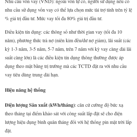
Nhu cầu vốn vay (VND): ngoài vốn tự có, người sử dụng nếu có
nhu cầu sử dụng vốn vay có thể lựa chọn mức tài trợ tính trên tỷ lệ
% giá trị đầu tư. Mức vay tối đa 80% giá trị đầu tư.
Điều kiện tín dụng: các thông số như thời gian vay (tối đa 10
năm), phương thức trả nợ (niên kim đều/dư nợ giảm), lãi suất (các
kỳ 1-3 năm, 3-5 năm, 5-7 năm, trên 7 năm với kỳ vay càng dài lãi
suất càng lớn) là các điều kiện tín dụng thông thường được áp
dụng theo mặt bằng trị trường mà các TCTD đặt ra với nhu cầu
vay tiêu dùng trung dài hạn.
Hiệu năng hệ thống
Điện lượng Sản xuất (kWh/tháng)
: căn cứ cường độ bức xạ
theo tháng tại điểm khảo sát với công suất lắp đặt sẽ cho điện
lượng hiệu dụng bình quân tháng đối với hệ thống pin mặt trời lắp
đặt.