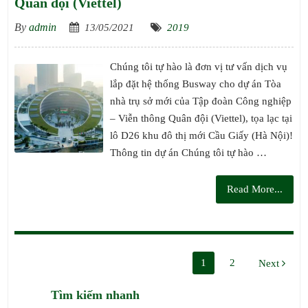
Quân đội (Viettel)
By
admin
13/05/2021
2019
Chúng tôi tự hào là đơn vị tư vấn dịch vụ
lắp đặt hệ thống Busway cho dự án Tòa
nhà trụ sở mới của Tập đoàn Công nghiệp
– Viễn thông Quân đội (Viettel), tọa lạc tại
lô D26 khu đô thị mới Cầu Giấy (Hà Nội)!
Thông tin dự án Chúng tôi tự hào …
Read More...
Phân
1
2
Next
trang
Tìm kiếm nhanh