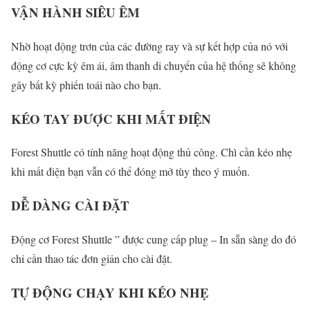
VẬN HÀNH SIÊU ÊM
Nhờ hoạt động trơn của các đường ray và sự kết hợp của nó với
động cơ cực kỳ êm ái, âm thanh di chuyển của hệ thống sẽ không
gây bất kỳ phiến toái nào cho bạn.
KÉO TAY ĐƯỢC KHI MẤT ĐIỆN
Forest Shuttle có tính năng hoạt động thủ công. Chì cần kéo nhẹ
khi mất điện bạn vẫn có thể đóng mở tùy theo ý muốn.
DỄ DÀNG CÀI ĐẶT
Động cơ Forest Shuttle ” được cung cấp plug – In sẵn sàng do đó
chỉ cần thao tác đơn giản cho cài đặt.
TỰ ĐỘNG CHẠY KHI KÉO NHẸ