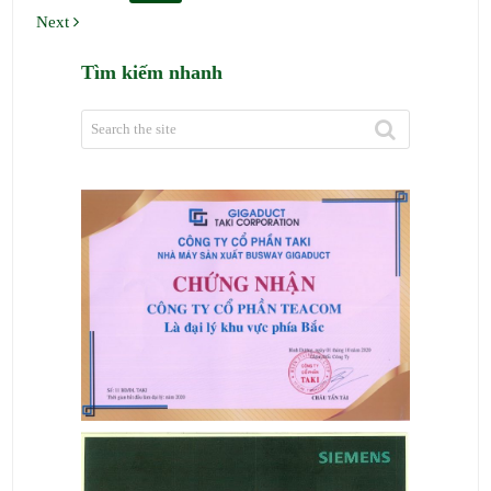
bài
Next
viết
Tìm kiếm nhanh