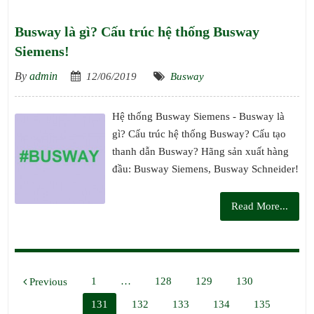
Busway là gì? Cấu trúc hệ thống Busway
Siemens!
By
admin
12/06/2019
Busway
Hệ thống Busway Siemens - Busway là
gì? Cấu trúc hệ thống Busway? Cấu tạo
thanh dẫn Busway? Hãng sản xuất hàng
đầu: Busway Siemens, Busway Schneider!
Read More...
Phân
1
…
128
129
130
Previous
trang
131
132
133
134
135