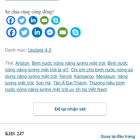
Sẻ chia cùng cộng đồng!
Danh mục:
Update 4.0
Thẻ:
Ariston
,
Bình nước nóng năng lượng mặt trời
,
Bình nước
nóng năng lượng mặt trời là gì?
,
Chi phí cho bình nước nóng sử
dụng năng lượng mặt trời
,
Ferroli
,
Kangaroo
,
Megasun
,
năng
lượng mặt trời
,
Sơn Hà
,
Tân Á Đại Thành
,
Thương hiệu bình
nước nóng năng lượng mặt trời uy tín tại Việt Nam
Để lại nhận xét
KHS 247
Quay lại đầu trang