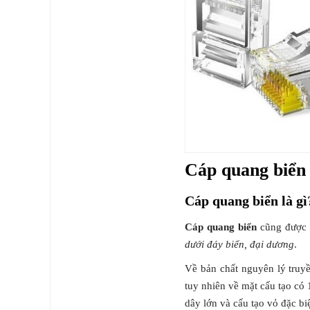
Bảng giá biến tần ABB
Giải Pháp
Cáp quang biển
Cáp quang biển là gì
Cáp quang biển
cũng được đ
dưới đáy biển, đại dương
.
Về bản chất nguyên lý truyề
tuy nhiên về mặt cấu tạo có 
dây lớn và cấu tạo vỏ đặc bi