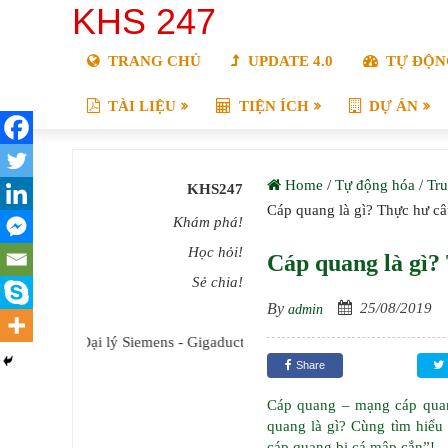
KHS 247
TRANG CHỦ
UPDATE 4.0
TỰ ĐỘN
TÀI LIỆU
TIỆN ÍCH
DỰ ÁN
Home
/
Tự động hóa
/
Tru
KHS247
Cáp quang là gì? Thực hư c
Khám phá!
Học hỏi!
Cáp quang là gì?
Sẻ chia!
By
25/08/2019
admin
Đại lý Siemens - Gigaduct
Share
Cáp quang – mạng cáp quang
quang là gì? Cùng tìm hiểu
cáp quang bị cá mập cắn”!