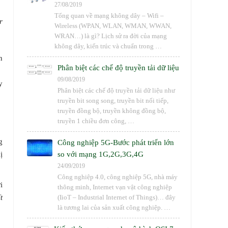
27/08/2019
Tổng quan về mạng không dây – Wifi –
r
Wireless (WPAN, WLAN, WMAN, WWAN,
WRAN…) là gì? Lịch sử ra đời của mạng
không dây, kiến trúc và chuẩn trong …
n
Phân biệt các chế độ truyền tải dữ liệu
09/08/2019
y
Phân biệt các chế độ truyền tải dữ liệu như
truyền bit song song, truyền bit nối tiếp,
truyền đồng bộ, truyền không đồng bộ,
truyền 1 chiều đơn công, …
g
Công nghiệp 5G-Bước phát triển lớn
ị
so với mạng 1G,2G,3G,4G
24/09/2019
Công nghiệp 4.0, công nghiệp 5G, nhà máy
i
thông minh, Internet vạn vật công nghiệp
t
(IioT – Industrial Internet of Things)… đây
là tương lai của sản xuất công nghiệp. …