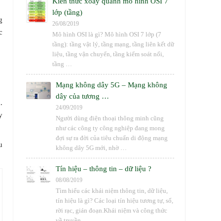
Kiến thức xoay quanh mô hình OSI 7
lớp (tầng)
g
26/08/2019
c
Mô hình OSI là gì? Mô hình OSI 7 lớp (7
tầng): tầng vật lý, tầng mạng, tầng liên kết dữ
liệu, tầng vận chuyển, tầng kiểm soát nối,
tầng …
Mạng không dây 5G – Mạng không
dây của tương …
.
24/09/2019
y
Người dùng điện thoại thông minh cũng
như các công ty công nghiệp đang mong
đợi sự ra đời của tiêu chuẩn di động mạng
u
không dây 5G mới, nhờ …
Tín hiệu – thông tin – dữ liệu ?
08/08/2019
Tìm hiểu các khái niệm thông tin, dữ liệu,
tín hiệu là gì? Các loại tín hiệu tương tự, số,
rời rạc, gián đoạn.Khái niệm và công thức
về truyền …