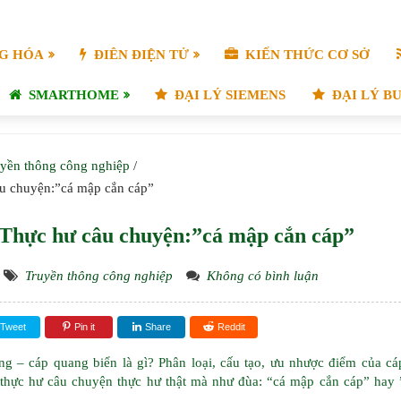
G HÓA
ĐIÊN ĐIỆN TỬ
KIẾN THỨC CƠ SỞ
SMARTHOME
ĐẠI LÝ SIEMENS
ĐẠI LÝ B
yền thông công nghiệp
/
âu chuyện:”cá mập cắn cáp”
 Thực hư câu chuyện:”cá mập cắn cáp”
Truyền thông công nghiệp
Không có bình luận
Tweet
Pin it
Share
Reddit
 – cáp quang biển là gì? Phân loại, cấu tạo, ưu nhược điểm của cá
 thực hư câu chuyện thực hư thật mà như đùa: “cá mập cắn cáp” hay 