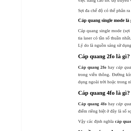
việc nâng cao tốc độ truyền 
Sợi đa chế độ có thể phân ra
Cáp quang single mode là 
Cáp quang single mode (sợi đ
tia laser có tần số thuần nhấ
Lý do là nguồn sáng sử dụn
Cáp quang 2fo là gì?
Cáp quang 2fo
hay
cáp qua
trong viễn thông. Đường kính
dụng ngoài trời hoặc trong
Cáp quang 4fo là gì?
Cáp quang 4fo
hay
cáp qua
điểm riêng biệt ở đây là số s
Vậy các định nghĩa
cáp quan