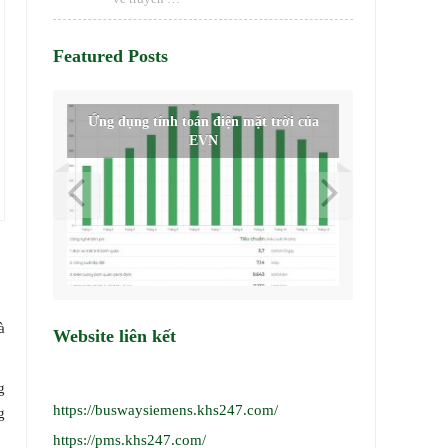
Featured Posts
Ứng dụng tính toán điện mặt trời của
Máy ghi 
EVN
à
Website liên kết
g
https://buswaysiemens.khs247.com/
g
https://pms.khs247.com/