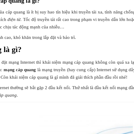
áp quang là gì?
ủa cáp quang là ít bị suy hao tín hiệu khi truyền tải xa, tính năng chốn
hích
điện từ
. Tốc độ truyền tải rất cao trong phạm vi truyền dẫn lớn hoặ
iệc chịu tác động mạnh của nhiễu…
ành cao, khó khăn trong lắp đặt và bảo trì.
là gì?
 đặt mạng Internet thì khái niệm mạng cáp quang không còn quá xa lạ
u:
mạng cáp quang
là mạng truyền (hay cung cấp) Internet sử dụng dâ
. Còn khái niệm cáp quang là gì mình đã giải thích phần đầu rồi nhé!
ernet thường sẽ bắt gặp 2 đầu kết nối. Thứ nhất là đầu kết nối mạng đầ
áp quang
.