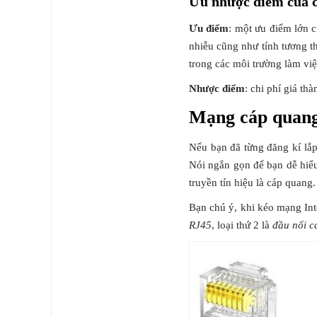
Ưu nhược điểm của c
Ưu điểm
: một ưu điểm lớn c
nhiễu cũng như tính tương t
trong các môi trường làm v
Nhược điểm
: chi phí giá th
Mạng cáp quang 
Nếu bạn đã từng đăng kí lắp
Nói ngắn gọn để bạn dễ hiể
truyền tín hiệu là cáp quang
Bạn chú ý, khi kéo mạng Int
RJ45
, loại thứ 2 là
đầu nối c