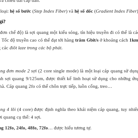
và chiều dài cáp dẫn.
 loại:
hệ số bước
(
Step Index Fiber
) và
hệ số dốc
(
Gradient Index Fiber
gì?
ơn chế độ) là sợi quang một kiểu sóng, tín hiệu truyền đi có thể là cá
t. Tốc độ truyền cao có thể đạt tới hàng
trăm Gbit/s
ở khoảng cách
1k
g các
điôt laze trong các bộ phát
.
ng đơn mode 2 sợi
(2 core single mode) là một loại cáp quang sử dụn
 sợi quang 9/125um, được thiết kế linh hoạt sử dụng cho những ứn
 nhà. Cáp quang 2fo có thể chôn trực tiếp, luồn cống, treo…
ng 4 lõi
(4 core) được định nghĩa theo khái niệm cáp quang, tuy nhiê
ợi quang cụ thể: 4 sợi.
g 12fo, 24fo, 48fo, 72fo
… được hiểu tương tự.