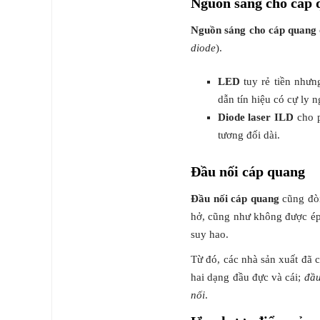
Nguồn sáng cho cáp 
Nguồn sáng cho cáp quang
diode
).
LED
tuy rẻ tiền nhưng
dẫn tín hiệu có cự ly n
Diode laser ILD
cho p
tương đối dài.
Đầu nối cáp quang
Đầu nối cáp quang
cũng đòi
hở, cũng như không được ép 
suy hao.
Từ đó, các nhà sản xuất đã c
hai dạng đầu đực và cái;
đầu
nối
.