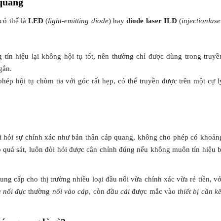
quang
có thể là
LED
(
light-emitting diode
) hay
diode laser ILD
(
injectionlase
 tín hiệu lại không hội tụ tốt, nên thường chỉ được dùng trong truyề
gắn.
hép hội tụ chùm tia với góc rất hẹp, có thể truyền được trên một cự l
 hỏi sự chính xác như bản thân cáp quang, không cho phép có khoản
quá sát, luôn đòi hỏi được cân chỉnh đúng nếu không muôn tín hiệu b
ung cấp cho thị trường nhiều loại đầu nối vừa chính xác vừa rẻ tiền, vớ
 nối đực
thường
nối vào cáp
, còn
đầu cái
được mắc vào
thiết bị cần kế