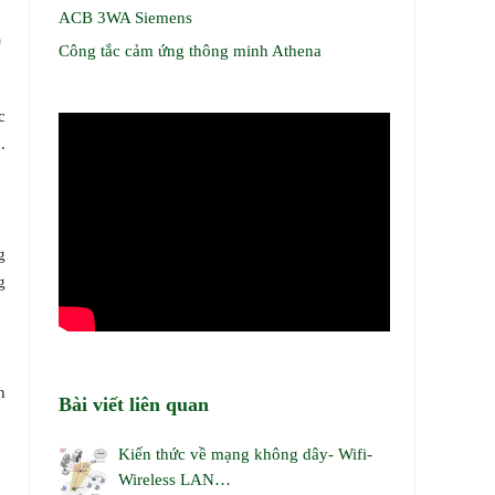
ACB 3WA Siemens
)
Công tắc cảm ứng thông minh Athena
c
m
.
g
g
n
Bài viết liên quan
Kiến thức về mạng không dây- Wifi-
Wireless LAN…