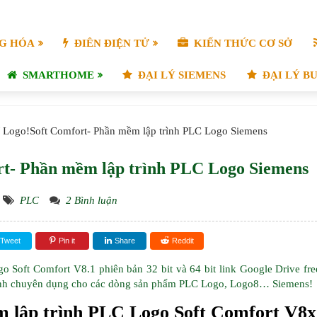
G HÓA
ĐIÊN ĐIỆN TỬ
KIẾN THỨC CƠ SỞ
SMARTHOME
ĐẠI LÝ SIEMENS
ĐẠI LÝ B
/
Logo!Soft Comfort- Phần mềm lập trình PLC Logo Siemens
rt- Phần mềm lập trình PLC Logo Siemens
PLC
2 Bình luận
Tweet
Pin it
Share
Reddit
 Soft Comfort V8.1 phiên bản 32 bit và 64 bit link Google Drive fre
ình chuyên dụng cho các dòng sản phẩm PLC Logo, Logo8… Siemens!
m lập trình PLC Logo Soft Comfort V8x