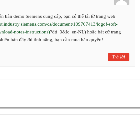
iên bản demo Siemens cung cấp, bạn có thể tải từ trang web
ort.industry.siemens.com/cs/document/109767413/logo!-soft-
nload-notes-instructions)
?dti=0&lc=en-NL) hoặc bất cứ trang
hiên bản đầy đủ tính năng, bạn cần mua bản quyền!
Trả lời