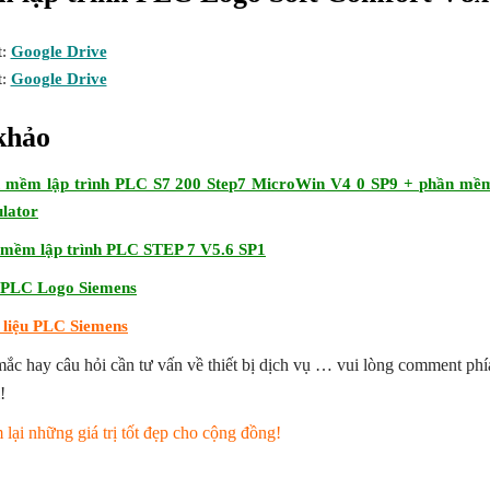
t:
Google Drive
t:
Google Drive
khảo
 mềm lập trình PLC S7 200 Step7 MicroWin V4 0 SP9 + phần mề
lator
mềm lập trình PLC STEP 7 V5.6 SP1
 PLC Logo Siemens
 liệu PLC Siemens
mắc hay câu hỏi cần tư vấn về thiết bị dịch vụ … vui lòng comment phí
!
lại những giá trị tốt đẹp cho cộng đồng!