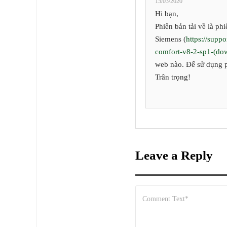
15/03/2020
Hi bạn,
Phiên bản tải về là ph
Siemens (
https://supp
comfort-v8-2-sp1-(dow
web nào. Để sử dụng p
Trân trọng!
Leave a Reply