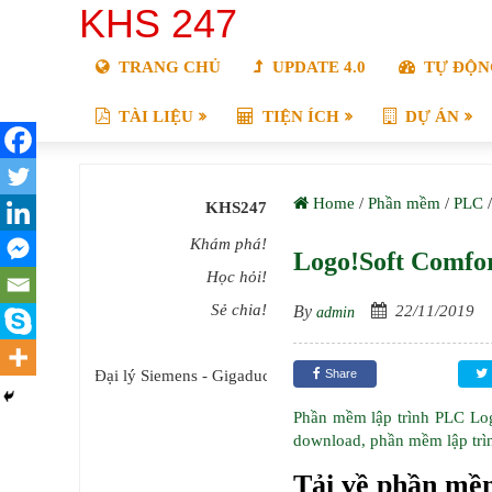
KHS 247
TRANG CHỦ
UPDATE 4.0
TỰ ĐỘN
TÀI LIỆU
TIỆN ÍCH
DỰ ÁN
Home
/
Phần mềm
/
PLC
KHS247
Khám phá!
Logo!Soft Comfo
Học hỏi!
Sẻ chia!
By
22/11/2019
admin
Đại lý Siemens - Gigaduct
Share
Phần mềm lập trình PLC Logo
download, phần mềm lập tr
Tải về phần mề