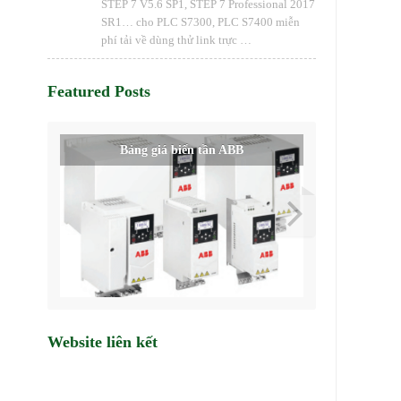
STEP 7 V5.6 SP1, STEP 7 Professional 2017
SR1… cho PLC S7300, PLC S7400 miễn
phí tải về dùng thử link trực …
Featured Posts
Giải Pháp Truyền Tải Điện Hiện Đại
Bảng giá biến tần ABB
Website liên kết