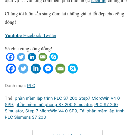
Liên hệ
dịch vụ … vui lòng comment phía dưới hoặc
chúng tôi!
Chúng tôi luôn sẵn sàng đem lại những giá trị tốt đẹp cho cộng
đồng!
Youtobe
Facebook
Twitter
Sẻ chia cùng cộng đồng!
Danh mục:
PLC
Thẻ:
phần mềm lập trình PLC S7 200 Step7 MicroWin V4 0
SP9
,
phần mềm mô phỏng S7 200 Simulator
,
PLC S7 200
Simulator
,
Step 7 MicroWin V4 0 SP9
,
Tải phần mềm lập trình
PLC Siemens S7 200