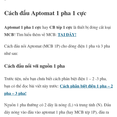
Cách đấu Aptomat 1 pha 1 cực
Aptomat 1 pha 1 cực
CB tép 1 cực
hay
là thiết bị đóng cắt loại
MCB
TẠI ĐÂY!
! Tìm hiểu thêm về MCB:
Cách đấu nối Aptomat (MCB 1P) cho dòng điện 1 pha và 3 pha
như sau:
Cách đấu nối với nguồn 1 pha
Trước tiện, nếu bạn chưa biết cách phân biệt điện 1 – 2 -3 pha,
Cách phân biệt điện 1 pha – 2
bạn có thể đọc bài viết này trước:
pha – 3 pha!
Nguồn 1 pha thường có 2 dây là nóng (
L
) và trung tính (
N
). Đấu
dây nóng vào đầu vào aptomat 1 pha (hay MCB tép 1P), đầu ra