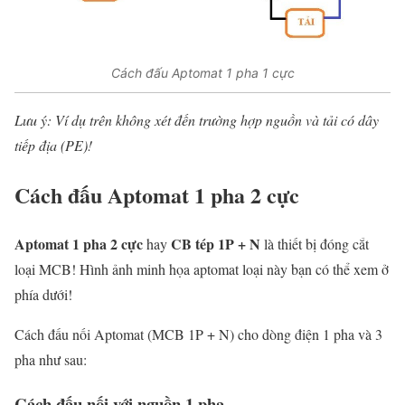
Cách đấu Aptomat 1 pha 1 cực
Lưu ý: Ví dụ trên không xét đến trường hợp nguồn và tải có dây
tiếp địa (
P
E
)!
Cách đấu Aptomat 1 pha 2 cực
Aptomat 1 pha 2 cực
CB tép 1P + N
hay
là thiết bị đóng cắt
loại MCB! Hình ảnh minh họa aptomat loại này bạn có thể xem ở
phía dưới!
Cách đấu nối Aptomat (MCB 1P + N) cho dòng điện 1 pha và 3
pha như sau:
Cách đấu nối với nguồn 1 pha