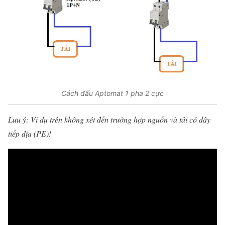
Cách đấu Aptomat 1 pha 2 cực
Lưu ý: Ví dụ trên không xét đến trường hợp nguồn và tải có dây
tiếp địa (
P
E
)!