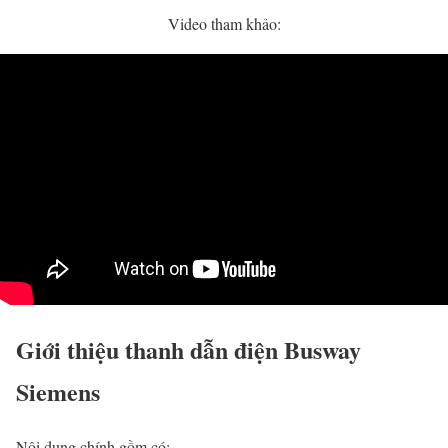
Video tham khảo:
Giới thiệu thanh dẫn điện B
usway
Siemens
Nội dung chính gồm có: